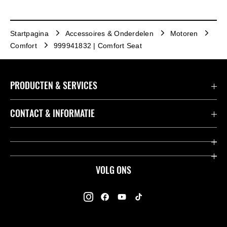
Startpagina
Accessoires & Onderdelen
Motoren
Comfort
999941832 | Comfort Seat
PRODUCTEN & SERVICES
Accessoires & Onderdelen
CONTACT & INFORMATIE
Acties
Contact
Dealers
Over Kawasaki
VOLG ONS
Racing
Kawasaki Promo Tour
K-Care Fabrieksgarantie
Kawasaki Rijders Enquête