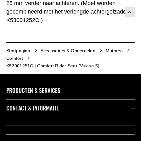
25 mm verder naar achteren. (Moet worden
gecombineerd met het verlengde achtergelzadel
K53001252C.)
Startpagina
Accessoires & Onderdelen
Motoren
Comfort
K53001251C | Comfort Rider Seat (Vulcan S)
PRODUCTEN & SERVICES
Accessoires & Onderdelen
CONTACT & INFORMATIE
Acties
Contact
Dealers
Over Kawasaki