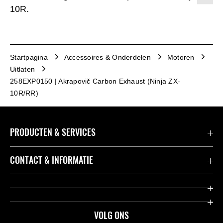
10R.
Startpagina
Accessoires & Onderdelen
Motoren
Uitlaten
258EXP0150 | Akrapovič Carbon Exhaust (Ninja ZX-
10R/RR)
PRODUCTEN & SERVICES
Accessoires & Onderdelen
CONTACT & INFORMATIE
Acties
Contact
Dealers
Over Kawasaki
VOLG ONS