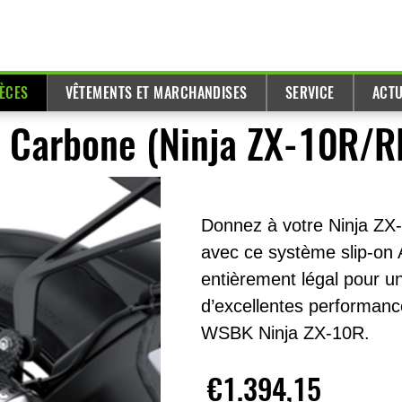
IÈCES
VÊTEMENTS ET MARCHANDISES
SERVICE
ACTU
 Carbone (Ninja ZX-10R/R
Donnez à votre Ninja ZX-
avec ce système slip-on
entièrement légal pour un
d’excellentes performance
WSBK Ninja ZX-10R.
€1.394,15