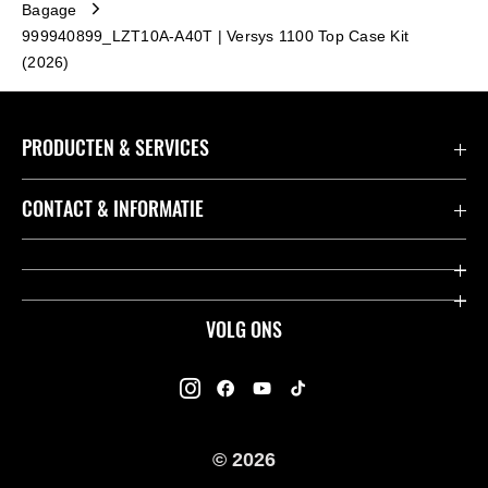
Bagage
999940899_LZT10A-A40T | Versys 1100 Top Case Kit
(2026)
PRODUCTEN & SERVICES
Accessoires & Onderdelen
CONTACT & INFORMATIE
Acties
Contact
Dealers
Over Kawasaki
VOLG ONS
Racing
Kawasaki Promo Tour
K-Care Fabrieksgarantie
Kawasaki Rijders Enquête
Gebruikershandleidingen
© 2026
Legal