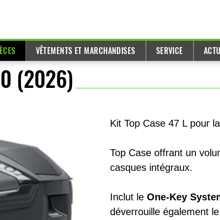
IÈCES
VÊTEMENTS ET MARCHANDISES
SERVICE
ACTU
00 (2026)
Kit Top Case 47 L pour l
Top Case offrant un volum
casques intégraux.
Inclut le
One-Key Syste
déverrouille également l