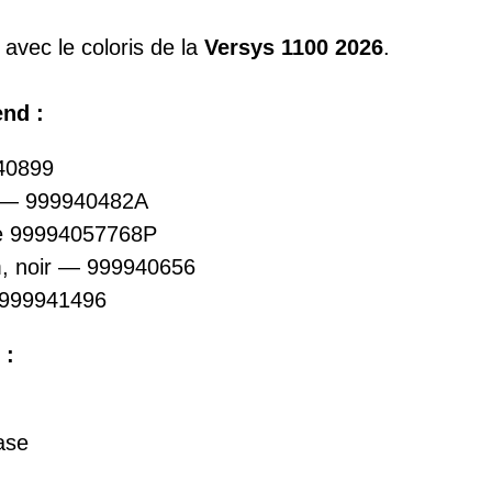
avec le coloris de la
Versys 1100 2026
.
nd :
40899
s — 999940482A
se 99994057768P
m, noir — 999940656
 999941496
 :
ase