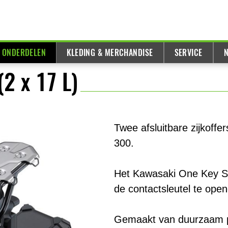
& ONDERDELEN
KLEDING & MERCHANDISE
SERVICE
N
2 x 17 L)
Twee afsluitbare zijkoffe
300.
Het Kawasaki One Key Sy
de contactsleutel te ope
Gemaakt van duurzaam p