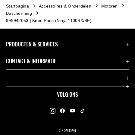
Startpagina
Accessoires & Onderdelen
Motoren
Bescherming
999942053 | Knee Pads (Ninja 1100SX/SE)
PRODUCTEN & SERVICES
Accessoires & Onderdelen
CONTACT & INFORMATIE
Acties
Contact
Dealers
Over Kawasaki
VOLG ONS
Racing
Kawasaki Promo Tour
K-Care Fabrieksgarantie
Kawasaki Rijders Enquête
Gebruikershandleidingen
© 2026
Legal