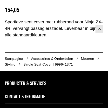
154,05
Sportieve seat cover met rubberpad voor Ninja ZX-
4R, vervangt passagierszadel. Leverbaar in bijna
alle standaardkleuren.
Startpagina
Accessoires & Onderdelen
Motoren
Styling
Single Seat Cover | 999941871
PRODUCTEN & SERVICES
Accessoires & Onderdelen
CONTACT & INFORMATIE
Acties