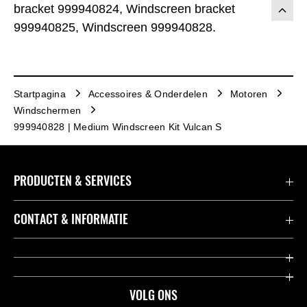
bracket 999940824, Windscreen bracket
999940825, Windscreen 999940828.
Startpagina
Accessoires & Onderdelen
Motoren
Windschermen
999940828 | Medium Windscreen Kit Vulcan S
PRODUCTEN & SERVICES
Accessoires & Onderdelen
CONTACT & INFORMATIE
Acties
Contact
Dealers
Over Kawasaki
VOLG ONS