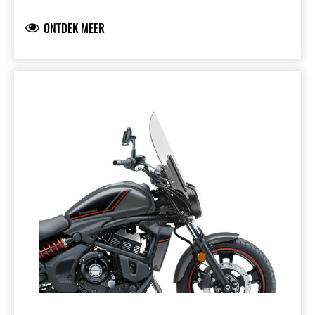
KQR fork bracket 999940546, KQR bracket
met lock 999940526B en Medium Windscreen
ONTDEK MEER
999940633.