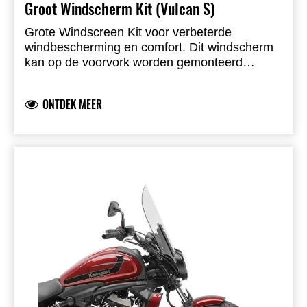
Groot Windscherm Kit (Vulcan S)
Grote Windscreen Kit voor verbeterde
windbescherming en comfort. Dit windscherm
kan op de voorvork worden gemonteerd
zonder de voorvorkpoten te verwijderen.
Helder windscherm met zwarte
ONTDEK MEER
afwerkingsbeugels. Hoogte 54 cm (effectief 43
cm), breedte 45 cm. Complete kit bevat: Fork
bracket 999940824, Windscreen bracket
999940825, Windscreen 999940823.