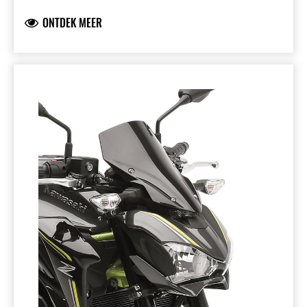
cm (effectief 36 cm), breedte 39 cm. Bestaat
ONTDEK MEER
uit: Fork bracket 999940824, Windscreen
bracket 999940825, Windscreen 999940828.