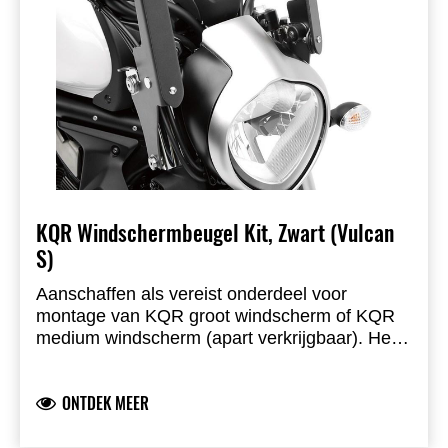
KQR Windschermbeugel Kit, Zwart (Vulcan
S)
Aanschaffen als vereist onderdeel voor
montage van KQR groot windscherm of KQR
medium windscherm (apart verkrijgbaar). Het
KQR montagesysteem maakt eenvoudige
Verchroomd staal
montage en demontage van het windscherm
Gepoedercoat staal
ONTDEK MEER
mogelijk.