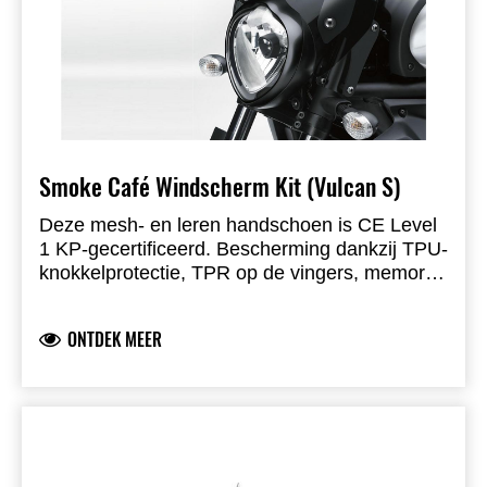
Smoke Café Windscherm Kit (Vulcan S)
Deze mesh- en leren handschoen is CE Level
1 KP-gecertificeerd. Bescherming dankzij TPU-
knokkelprotectie, TPR op de vingers, memory
foam op de duim en een dubbele laag
volnerfleer op de palm. Voorzien van smart-
ONTDEK MEER
touch leer op de wijsvinger, voorgevormde
vingers en klittenbandsluiting. Ideaal voor
zomerritten.