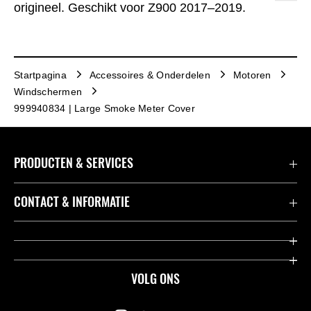
origineel. Geschikt voor Z900 2017–2019.
Startpagina
Accessoires & Onderdelen
Motoren
Windschermen
999940834 | Large Smoke Meter Cover
PRODUCTEN & SERVICES
Accessoires & Onderdelen
CONTACT & INFORMATIE
Acties
Contact
Dealers
Over Kawasaki
VOLG ONS
Racing
Kawasaki Promo Tour