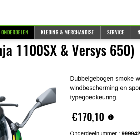
& ONDERDELEN
KLEDING & MERCHANDISE
SERVICE
N
ja 1100SX & Versys 650)
Dubbelgebogen smoke wi
windbescherming en spor
typegoedkeuring.
€170,10
Onderdeelnummer :
99994