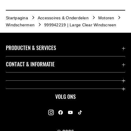
Startpagina
Accessoires & Onderdelen
Motoren
Windschermen
999942219 | Large Clear Windscreen
PRODUCTEN & SERVICES
Accessoires & Onderdelen
CONTACT & INFORMATIE
Acties
Contact
Dealers
Over Kawasaki
VOLG ONS
Racing
Kawasaki Promo Tour
K-Care Fabrieksgarantie
Kawasaki Rijders Enquête
Gebruikershandleidingen