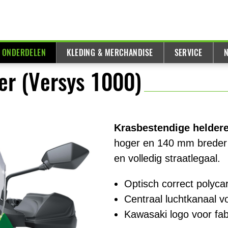
& ONDERDELEN
KLEDING & MERCHANDISE
SERVICE
N
r (Versys 1000)
Krasbestendige heldere 
hoger en 140 mm breder
en volledig straatlegaal.
Optisch correct polyca
Centraal luchtkanaal vo
Kawasaki logo voor fab