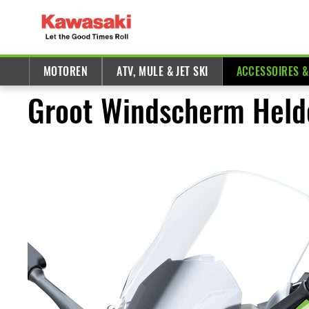
MOTOREN
ATV, MULE & JET SKI
ACCESSOIRES 
Groot Windscherm Helde