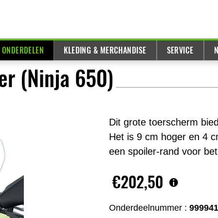
& ONDERDELEN
KLEDING & MERCHANDISE
SERVICE
N
r (Ninja 650)
Dit grote toerscherm bie
Het is 9 cm hoger en 4 c
een spoiler-rand voor bet
€202,50
Onderdeelnummer :
99994