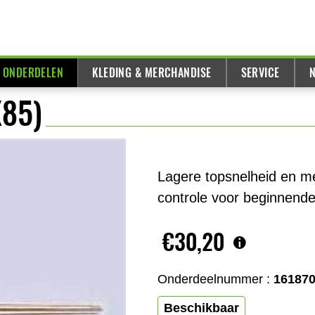
& ONDERDELEN
KLEDING & MERCHANDISE
SERVICE
N
X85)
Lagere topsnelheid en me
controle voor beginnende 
€30,20
Onderdeelnummer :
16187
Beschikbaar