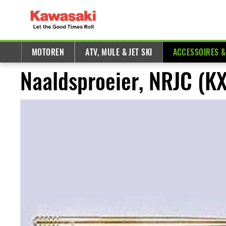
MOTOREN
ATV, MULE & JET SKI
ACCESSOIRES 
Naaldsproeier, NRJC (K