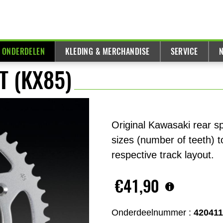
& ONDERDELEN
KLEDING & MERCHANDISE
SERVICE
N
0T (KX85)
Original Kawasaki rear sp
sizes (number of teeth) t
respective track layout.
€41,90
Onderdeelnummer :
42041