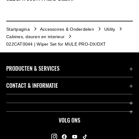
Startpagina
Accessoires & Onderdelen
Utility
Cabines, deuren en interieur
022CAT0044 | Wiper Set for MULE PRO-DX/DXT
PRODUCTEN & SERVICES
Accessoires & Onderdelen
CONTACT & INFORMATIE
Acties
Contact
Dealers
Over Kawasaki
VOLG ONS
Racing
Kawasaki Promo Tour