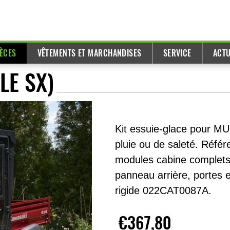
IÈCES
VÊTEMENTS ET MARCHANDISES
SERVICE
ACTU
LE SX)
Kit essuie-glace pour MUL
pluie ou de saleté. Réf
modules cabine complets 
panneau arrière, portes e
rigide 022CAT0087A.
€367,80