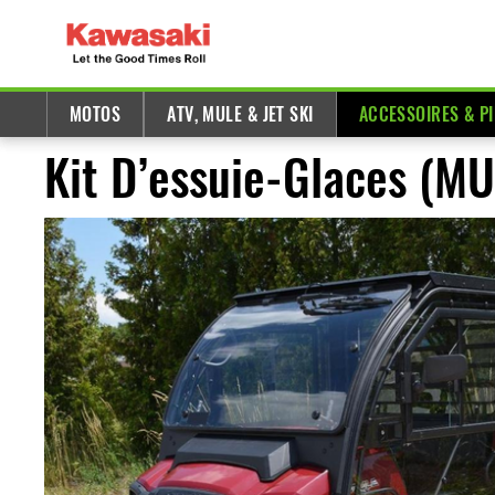
MOTOS
ATV, MULE & JET SKI
ACCESSOIRES & P
Kit D’essuie-Glaces (MU