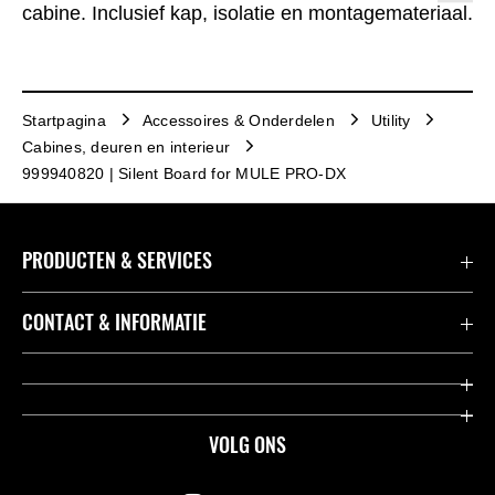
cabine. Inclusief kap, isolatie en montagemateriaal.
Startpagina
Accessoires & Onderdelen
Utility
Cabines, deuren en interieur
999940820 | Silent Board for MULE PRO-DX
PRODUCTEN & SERVICES
Accessoires & Onderdelen
CONTACT & INFORMATIE
Acties
Contact
Dealers
Over Kawasaki
VOLG ONS
Racing
Kawasaki Promo Tour