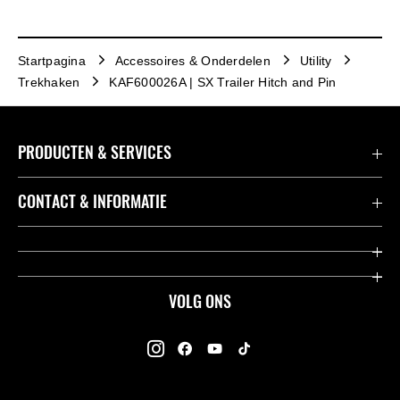
Startpagina
Accessoires & Onderdelen
Utility
Trekhaken
KAF600026A | SX Trailer Hitch and Pin
PRODUCTEN & SERVICES
Accessoires & Onderdelen
CONTACT & INFORMATIE
Acties
Contact
Dealers
Over Kawasaki
VOLG ONS
Racing
Kawasaki Promo Tour
K-Care Fabrieksgarantie
Kawasaki Rijders Enquête