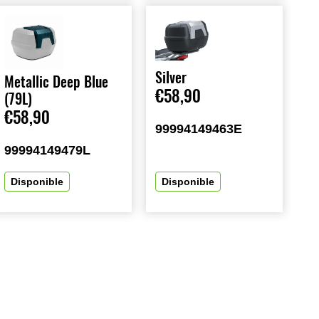
Silver
Metallic Deep Blue
€58,90
(79L)
€58,90
99994149463E
99994149479L
Disponible
Disponible