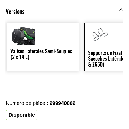
Versions
Valises Latérales Semi-Souples
Supports de Fixation
(2 x 14 L)
Sacoches Latérales 
& Z650)
Numéro de pièce :
999940802
Disponible