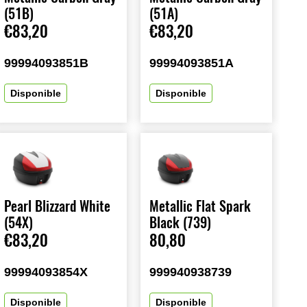
(51B)
(51A)
€83,20
€83,20
99994093851B
99994093851A
Disponible
Disponible
Pearl Blizzard White
Metallic Flat Spark
(54X)
Black (739)
€83,20
80,80
99994093854X
999940938739
Disponible
Disponible