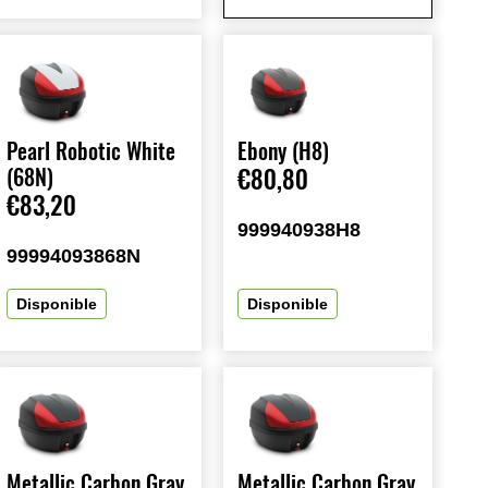
Pearl Robotic White
Ebony (H8)
(68N)
€80,80
€83,20
999940938H8
99994093868N
Disponible
Disponible
Metallic Carbon Gray
Metallic Carbon Gray