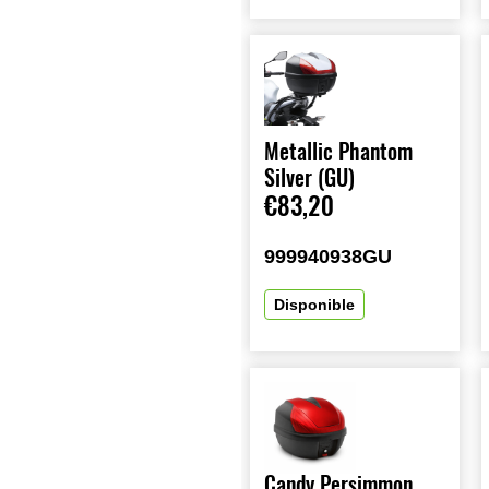
Metallic Phantom
Silver (GU)
€83,20
999940938GU
Disponible
Candy Persimmon