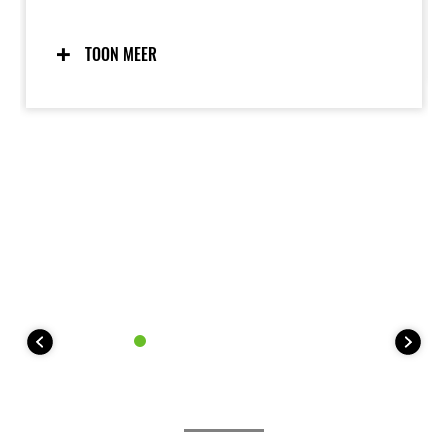
SG. Eén blik op de zwart-chromen brandstoftank en
de link met het verleden is meteen duidelijk. In de
trotse historische van Meguro is het tijdloze design
TOON MEER
van de S1 al 100 jaar stijlvol en dat zal het ook in de
toekomst blijven.