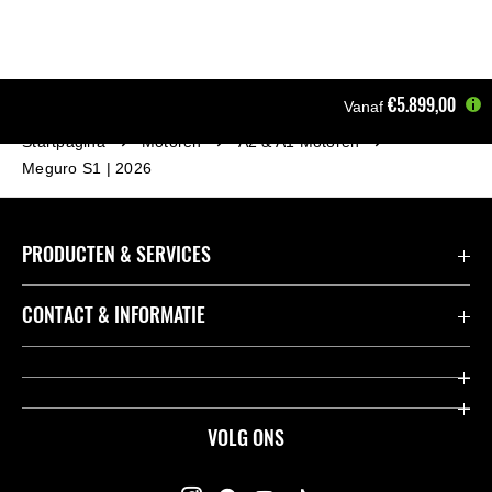
€5.899,00
Vanaf
Startpagina
Motoren
A2 & A1 Motoren
Meguro S1 | 2026
PRODUCTEN & SERVICES
Accessoires & Onderdelen
CONTACT & INFORMATIE
Acties
Contact
Dealers
Over Kawasaki
VOLG ONS
Racing
Kawasaki Promo Tour