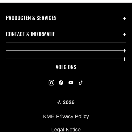
PRODUCTEN & SERVICES
Accessoires & Onderdelen
CONTACT & INFORMATIE
Acties
Contact
Dealers
Over Kawasaki
VOLG ONS
Racing
Kawasaki Promo Tour
K-Care Fabrieksgarantie
Kawasaki Rijders Enquête
Gebruikershandleidingen
© 2026
Legal
Kawasaki Road Assistance
KME Privacy Policy
Veelgestelde Vragen
Legal Notice