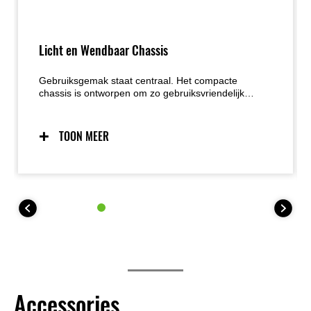
Licht en Wendbaar Chassis
Gebruiksgemak staat centraal. Het compacte
chassis is ontworpen om zo gebruiksvriendelijk
mogelijk te zijn. Dankzij de focus op laag gewicht,
wendbaarheid en massacentralisatie biedt de Z500
voorspelbaar stuurgedrag, een uitstekend gevoel en
TOON MEER
veel vertrouwen voor een brede groep rijders. De
gemakkelijke handling maakt manoeuvreren bij lage
snelheden en tijdens het parkeren extra eenvoudig.
Accessories