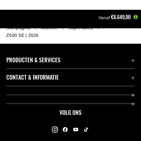
€6.649,00
Vanaf
Startpagina
Motoren
Supernaked
Z500 SE | 2026
PRODUCTEN & SERVICES
Accessoires & Onderdelen
CONTACT & INFORMATIE
Acties
Contact
Dealers
Over Kawasaki
VOLG ONS
Racing
Kawasaki Promo Tour
K-Care Fabrieksgarantie
Kawasaki Rijders Enquête