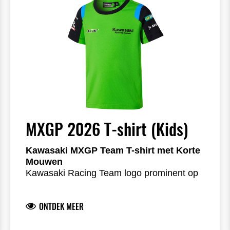
77% cotton 23% Polyester
MXGP 2026 T-shirt (Kids)
Kawasaki MXGP Team T-shirt met Korte
Mouwen
Kawasaki Racing Team logo prominent op
voor- en achterzijde
Teamsponsorlogo’s op de mouwen voor
ONTDEK MEER
een authentieke teamlook
Logo’s in hoogwaardige siliconenprint
Comfortabele single jersey stof