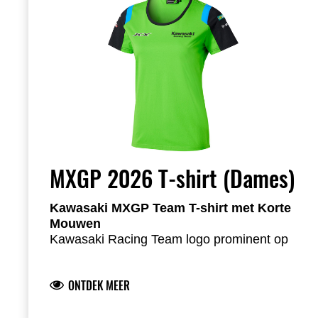
MXGP 2026 T-shirt (Dames)
Kawasaki MXGP Team T-shirt met Korte
Mouwen
Kawasaki Racing Team logo prominent op
voor- en achterzijde
Teamsponsorlogo’s op de mouwen voor
ONTDEK MEER
een authentieke teamlook
Logo’s in hoogwaardige siliconenprint
Comfortabele single jersey stof