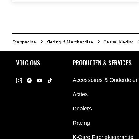
73,8% katoen 26,2% sorona
Startpagina
Kleding & Merchandise
Casual Kleding
VOLG ONS
PRODUCTEN & SERVICES
Accessoires & Onderdelen
Acties
Dealers
Racing
K-Care Fabrieksgarantie