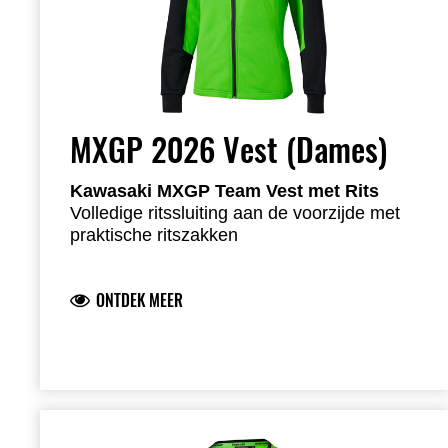
MXGP 2026 Vest (Dames)
Kawasaki MXGP Team Vest met Rits
Volledige ritssluiting aan de voorzijde met
praktische ritszakken
Opstaande kraag en geribde boorden voor
een comfortabele pasvorm
ONTDEK MEER
Kawasaki Racing Team logo op borst en
rug
Officiële teamsponsorlogo’s op de mouwen
Logo’s in siliconenprint
Ongeborstelde fleece stof met sportieve
uitstraling
77% katoen 23% polyester