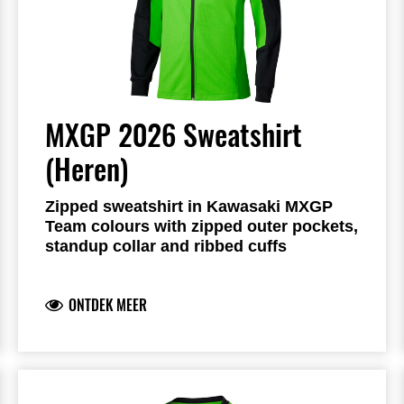
MXGP 2026 Sweatshirt
(Heren)
Zipped sweatshirt in Kawasaki MXGP
Team colours with zipped outer pockets,
standup collar and ribbed cuffs
Zipped front opening and pockets
Ribbed cuffs
ONTDEK MEER
Kawasaki racing team logo on front and
back
Team sponsor logos on the sleeves
Logo’s silicone printed
Unbrushed Fleece fabric