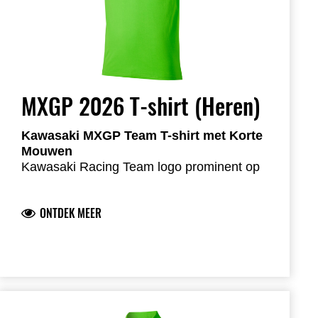
MXGP 2026 T-shirt (Heren)
Kawasaki MXGP Team T-shirt met Korte
Mouwen
Kawasaki Racing Team logo prominent op
voor- en achterzijde
Teamsponsorlogo’s op de mouwen voor
ONTDEK MEER
een authentieke teamlook
Logo’s in hoogwaardige siliconenprint
Comfortabele single jersey stof
73,8% katoen 26,2% sorona