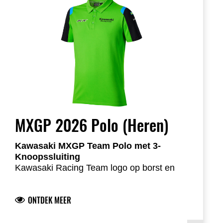
MXGP 2026 Polo (Heren)
Kawasaki MXGP Team Polo met 3-
Knoopssluiting
Kawasaki Racing Team logo op borst en
rug
Teamsponsorlogo’s op de mouwen voor
ONTDEK MEER
een echte MXGP uitstraling
Logo’s in duurzame siliconenprint
Ademende piqué stof voor dagelijks