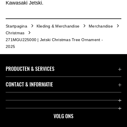
Kawasaki Jetski.
Startpagina
Kleding & Merchandise
Merchandise
Christmas
271MGU225000 | Jetski Christmas Tree Ornament -
2025
PRODUCTEN & SERVICES
Accessoires & Onderdelen
CONTACT & INFORMATIE
Acties
Contact
Dealers
Over Kawasaki
VOLG ONS
Racing
Kawasaki Promo Tour