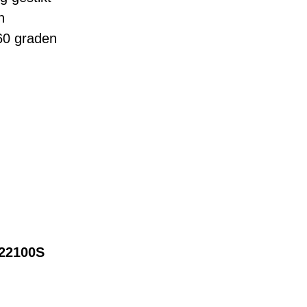
n
360 graden
22100S