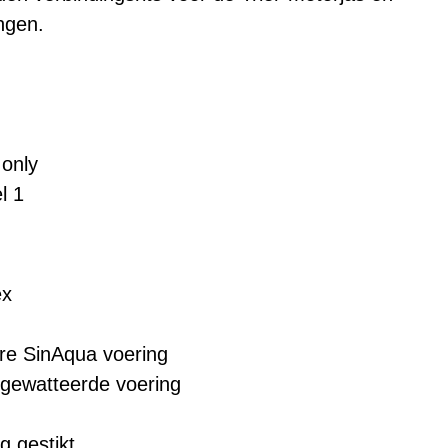
ngen.
 only
l 1
ex
re SinAqua voering
 gewatteerde voering
g gestikt