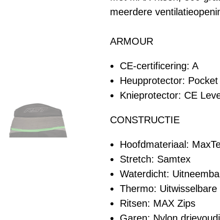
meerdere ventilatieopeni
ARMOUR
CE-certificering: A
Heupprotector: Pocket
Knieprotector: CE Leve
CONSTRUCTIE
Hoofdmateriaal: MaxT
Stretch: Samtex
Waterdicht: Uitneemba
Thermo: Uitwisselbare
Ritsen: MAX Zips
Garen: Nylon drievoudi