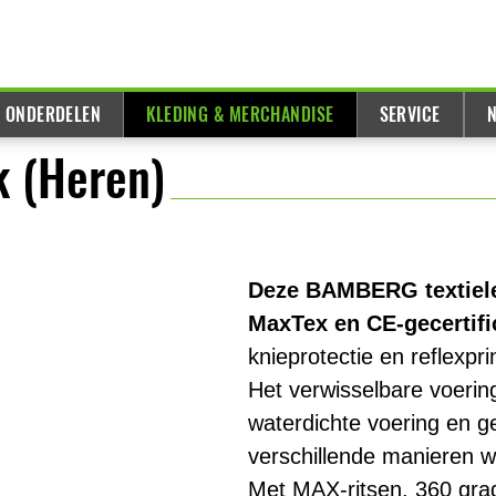
& ONDERDELEN
KLEDING & MERCHANDISE
SERVICE
N
 (Heren)
Deze BAMBERG textiele 
MaxTex en CE-gecertific
knieprotectie en reflexpri
Het verwisselbare voerin
waterdichte voering en 
verschillende manieren w
Met MAX-ritsen, 360 grad