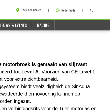
Zoek een dealer
Nederlands
IEUWS & EVENTS
RACING
motorbroek is gemaakt van slijtvast
eerd tot Level A.
Voorzien van CE Level 1
nt voor extra zichtbaarheid.
gsysteem biedt veelzijdigheid: de SinAqua-
gewatteerde thermovoering kunnen op
orden ingezet.
en verbindingsrits voor de Trier-motorjas en