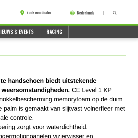
Zoek een dealer
Nederlands
IEUWS & EVENTS
RACING
e handschoen biedt uitstekende
e weersomstandigheden.
CE Level 1 KP
-knokkelbescherming memoryfoam op de duim
 palm is gemaakt van slijtvast volnerfleer met
ale controle.
ing zorgt voor waterdichtheid.
ngermotionpanelen vizierwisser en