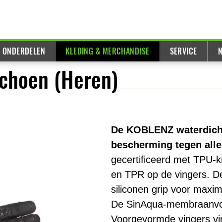
& ONDERDELEN
KLEDING & MERCHANDISE
SERVICE
N
choen (Heren)
De KOBLENZ waterdicht
bescherming tegen all
gecertificeerd met TPU
en TPR op de vingers. De
siliconen grip voor maxim
De SinAqua-membraanvoer
Voorgevormde vingers vi