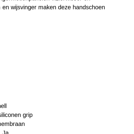
m en wijsvinger maken deze handschoen
ell
iliconen grip
 membraan
 Ja