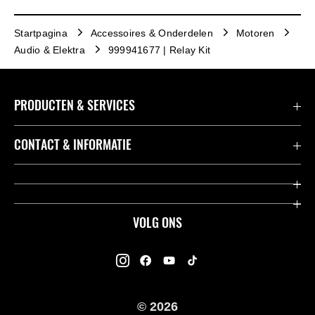
Startpagina
Accessoires & Onderdelen
Motoren
Audio & Elektra
999941677 | Relay Kit
PRODUCTEN & SERVICES
Accessoires & Onderdelen
CONTACT & INFORMATIE
Acties
Contact
Dealers
Over Kawasaki
VOLG ONS
Racing
Kawasaki Promo Tour
K-Care Fabrieksgarantie
Kawasaki Rijders Enquête
Gebruikershandleidingen
© 2026
Legal