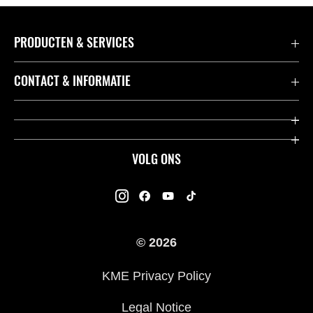
PRODUCTEN & SERVICES
Accessoires & Onderdelen
CONTACT & INFORMATIE
Acties
Contact
Dealers
Over Kawasaki
VOLG ONS
Racing
Kawasaki Promo Tour
K-Care Fabrieksgarantie
Kawasaki Rijders Enquête
Gebruikershandleidingen
© 2026
Legal
Kawasaki Road Assistance
KME Privacy Policy
Veelgestelde Vragen
Legal Notice