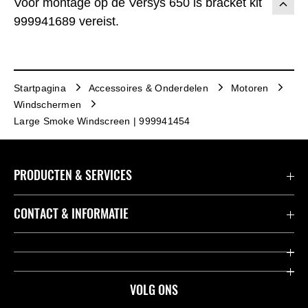
Voor montage op de Versys 650 is bracket kit
999941689 vereist.
Startpagina
Accessoires & Onderdelen
Motoren
Windschermen
Large Smoke Windscreen | 999941454
PRODUCTEN & SERVICES
Accessoires & Onderdelen
CONTACT & INFORMATIE
Acties
Contact
Dealers
Over Kawasaki
VOLG ONS
Racing