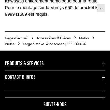
Kawasaki entièrement homologué pour la route.
Pour le montage sur la Versys 650, le bracket kit
999941689 est requis.
Page d'accueil
Accessoires & Pièces
Motos
Bulles
Large Smoke Windscreen | 999941454
PRODUITS & SERVICES
Accessoires & Pièces
CONTACT & INFOS
Promotions
Contact
Concessionnaires
Kawasaki Promo Tour
SUIVEZ-NOUS