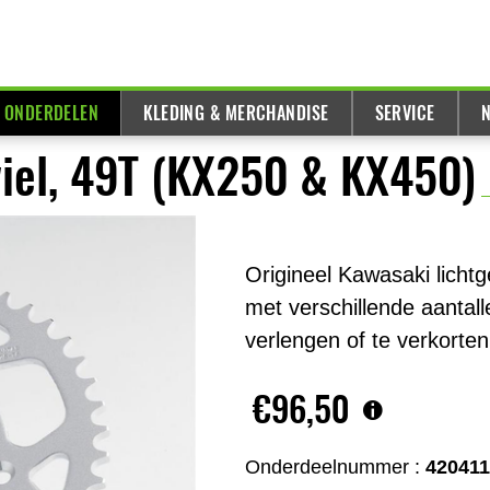
& ONDERDELEN
KLEDING & MERCHANDISE
SERVICE
N
iel, 49T (KX250 & KX450)
Origineel Kawasaki lichtg
met verschillende aantal
verlengen of te verkorten
€96,50
Onderdeelnummer :
42041