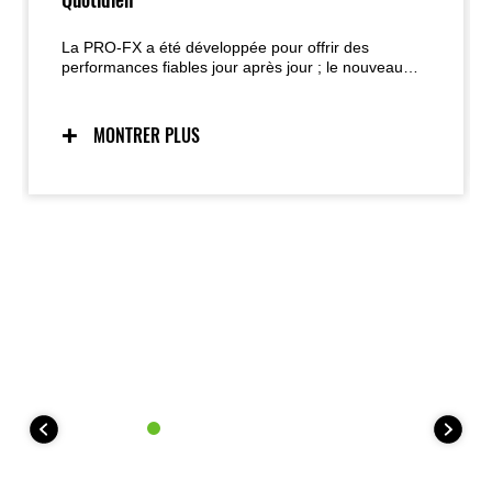
La PRO-FX a été développée pour offrir des
performances fiables jour après jour ; le nouveau
moteur de plus grande cylindrée délivre davantage
de puissance et de force de traction, tandis que le
châssis rigide et la course de suspension accrue
MONTRER PLUS
inspirent confiance sur les terrains difficiles.