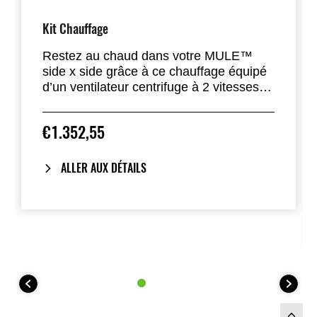
Kit Chauffage
Restez au chaud dans votre MULE™
side x side grâce à ce chauffage équipé
d’un ventilateur centrifuge à 2 vitesses.
Ce kit chauffage utilise la chaleur du
moteur pour réchauffer l’habitacle et se
€1.352,55
monte sous le siège passager à l’aide du
matériel de fixation fourni.
Peut être utilisé seul ou comme
ALLER AUX DÉTAILS
composant optionnel du Hard Cab
Enclosure.
Nécessite le boîtier à fusibles accessoire
(999941082)
Kit chauffage non compatible avec le bac
de rangement sous le siège (999991463)