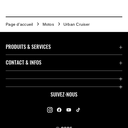
Page d'accueil
Motos
Urban Cruiser
PRODUITS & SERVICES
Accessoires & Pièces
CONTACT & INFOS
Promotions
Contact
Concessionnaires
Kawasaki Promo Tour
SUIVEZ-NOUS
Racing
À propos de Kawasaki
Garantie K-Care
Enquête des Motards Kawasaki
Manuels