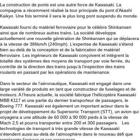
La construction de ponts est une autre force de Kawasaki. La
compagnie a récemment réalisé la tour principale du pont d’Akashi
Kaikyo. Une fois terminé il sera le plus long pont suspendu du monde.
Kawasaki fourni du matériel ferroviaire pour le célèbre Shinkansen
ainsi que de nombreux autres trains. La société développe
actuellement une nouvelle génération de Shinkansen qui se déplacera
à la vitesse de 386km/h (240mph). L’expertise de Kawasaki s’étend
bien au-delà de la conception et de la fabrication de matériel
ferroviaire. Les ingénieurs de Kawasaki conçoivent et intègrent la
totalité des systèmes des moyens de transport par voie ferrée, du
contrôle de la direction des trains jusqu’à l’inspection des trains
roulants en passant par les opérations de maintenance.
Dans le secteur de l’aéronautique, Kawasaki est engagé dans une
large variété de produits en tant que constructeur de fuselages et de
moteurs. A l’heure actuelle, la société fabrique l’hélicoptère Kawasaki
MBB K117 et une partie du dernier transporteur de passagers, le
Boeing 777. Kawasaki est également un important acteur dans le
projet de développement du Supersonic Transport (STT), un avion qui
voyagera a une altitude de 60 000 à 90 000 pieds à la vitesse de
Mach 2,5 et pourra transporter entre 200 et 300 passagers. Les
technologies de transport à très grande vitesse de Kawasaki
s'étendent aussi au-delà de l'atmosphère dans le nouveau défi que
représente l'espace et ses ressources.