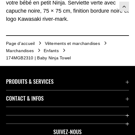
votre bébé en petit Ninja. Serviette verte avec
capuche noire, 75 × 75 cm, finition bordure noire et
logo Kawasaki river-mark.
Page d'accueil
Vêtements et marchandises
Marchandises
Enfants
174MGB2310 | Baby Ninja Towel
PRODUITS & SERVICES
Accessoires & Pièces
CONTACT & INFOS
Promotions
Contact
Concessionnaires
Kawasaki Promo Tour
SUIVEZ-NOUS