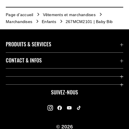
Page d'accueil
Vêtements et marchandises
Marchandises
Enfants
267MCM2101 | Baby Bib
PRODUITS & SERVICES
Accessoires & Pièces
CONTACT & INFOS
Promotions
Contact
Concessionnaires
Kawasaki Promo Tour
SUIVEZ-NOUS
Racing
À propos de Kawasaki
Garantie K-Care
Enquête des Motards Kawasaki
Manuels
© 2026
Informations légales