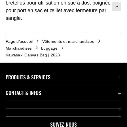
bretelles pour utilisation en sac à dos, poignée
pour port en sac et œillet avec fermeture par
sangle.
Page d'accueil
Vêtements et marchandises
Marchandises
Luggage
Kawasaki Canvas Bag | 2023
PRODUITS & SERVICES
Accessoires & Pièces
CONTACT & INFOS
Promotions
Contact
Concessionnaires
Kawasaki Promo Tour
SUIVEZ-NOUS