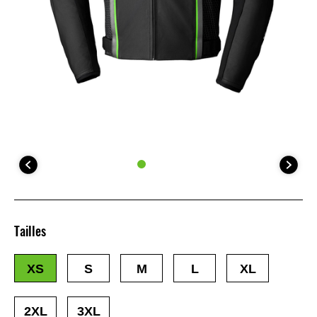
Tailles
XS
S
M
L
XL
2XL
3XL