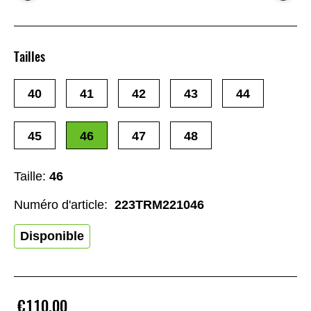
Tailles
40
41
42
43
44
45
46
47
48
Taille:
46
Numéro d'article:
223TRM221046
Disponible
€110,00