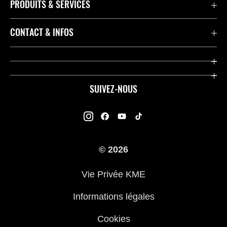
PRODUITS & SERVICES
Accessoires & Pièces
CONTACT & INFOS
Promotions
Contact
Concessionnaires
Kawasaki Promo Tour
SUIVEZ-NOUS
Racing
À propos de Kawasaki
Garantie K-Care
Enquête des Motards Kawasaki
Manuels
© 2026
Informations légales
Kawasaki Road Assistance
Vie Privée KME
Questions Fréquemment Posées
Informations légales
Cookies