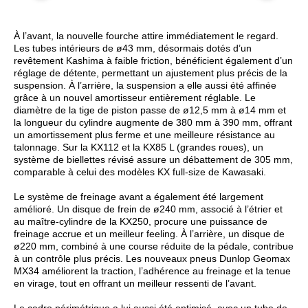
À l’avant, la nouvelle fourche attire immédiatement le regard.
Les tubes intérieurs de ø43 mm, désormais dotés d’un
revêtement Kashima à faible friction, bénéficient également d’un
réglage de détente, permettant un ajustement plus précis de la
suspension. À l’arrière, la suspension a elle aussi été affinée
grâce à un nouvel amortisseur entièrement réglable. Le
diamètre de la tige de piston passe de ø12,5 mm à ø14 mm et
la longueur du cylindre augmente de 380 mm à 390 mm, offrant
un amortissement plus ferme et une meilleure résistance au
talonnage. Sur la KX112 et la KX85 L (grandes roues), un
système de biellettes révisé assure un débattement de 305 mm,
comparable à celui des modèles KX full-size de Kawasaki.
Le système de freinage avant a également été largement
amélioré. Un disque de frein de ø240 mm, associé à l’étrier et
au maître-cylindre de la KX250, procure une puissance de
freinage accrue et un meilleur feeling. À l’arrière, un disque de
ø220 mm, combiné à une course réduite de la pédale, contribue
à un contrôle plus précis. Les nouveaux pneus Dunlop Geomax
MX34 améliorent la traction, l’adhérence au freinage et la tenue
en virage, tout en offrant un meilleur ressenti de l’avant.