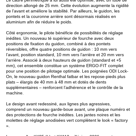
Le cadre périmétrique a lui aussi été optimisé, avec un tube de
direction allongé de 25 mm. Cette évolution augmente la rigidité
de l’avant et améliore la stabilité. Par ailleurs, le guidon, les
pontets et la couronne arrière sont désormais réalisés en
aluminium afin de réduire le poids.
Côté ergonomie, le pilote bénéficie de possibilités de réglage
inédites. Un nouveau té supérieur de fourche avec deux
positions de fixation du guidon, combiné à des pontets
réversibles, offre quatre positions de guidon : 10 mm vers
l’avant, position standard, 10 mm vers l’arrière et 20 mm vers
l’arrière. Associé à deux hauteurs de guidon (standard et +5
mm), cet ensemble constitue un système ERGO-FIT complet
pour une position de pilotage optimale. Les poignées ODI Lock-
On, le nouveau guidon Renthal fatbar et les repose-pieds plus
plats – élargis de 40 mm à 48 mm et dotés de dents
supplémentaires – renforcent l’adhérence et le contrôle de la
machine.
Le design avant redessiné, aux lignes plus agressives,
comprend un nouveau garde-boue avant, une plaque numéro et
des protections de fourche inédites. Les jantes noires et les
molettes de réglage anodisées vert complètent le look « factory
».