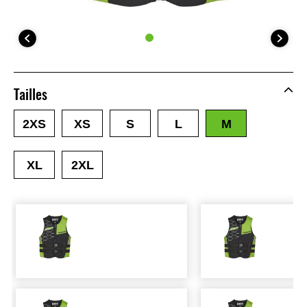
Tailles
2XS
XS
S
L
M
XL
2XL