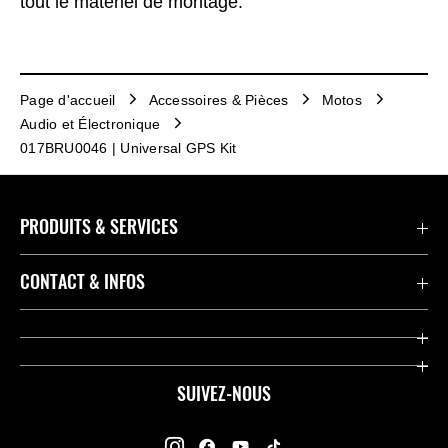
tout le matériel de montage.
Page d'accueil
Accessoires & Pièces
Motos
Audio et Électronique
017BRU0046 | Universal GPS Kit
PRODUITS & SERVICES
Accessoires & Pièces
CONTACT & INFOS
Promotions
Contact
Concessionnaires
Kawasaki Promo Tour
SUIVEZ-NOUS
Racing
À propos de Kawasaki