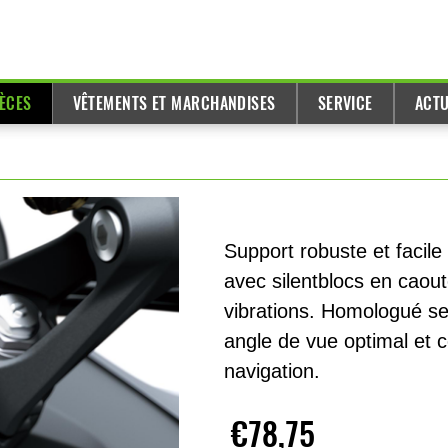
IÈCES
VÊTEMENTS ET MARCHANDISES
SERVICE
ACTU
Support robuste et facile
avec silentblocs en caou
vibrations. Homologué se
angle de vue optimal et 
navigation.
€78,75