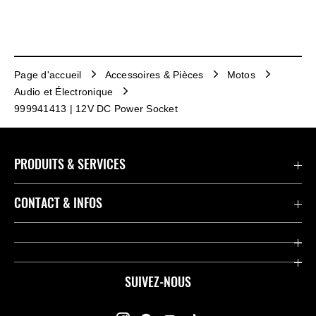
Page d'accueil
Accessoires & Pièces
Motos
Audio et Électronique
999941413 | 12V DC Power Socket
PRODUITS & SERVICES
Accessoires & Pièces
CONTACT & INFOS
Promotions
Contact
Concessionnaires
Kawasaki Promo Tour
SUIVEZ-NOUS
Racing
À propos de Kawasaki